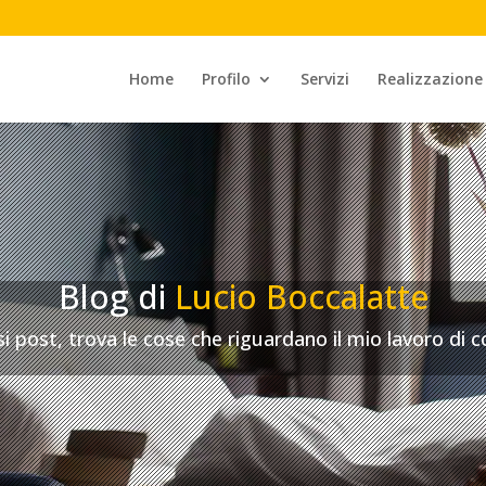
Home
Profilo
Servizi
Realizzazione
Blog di
Lucio Boccalatte
si post, trova le cose che riguardano il mio lavoro di 