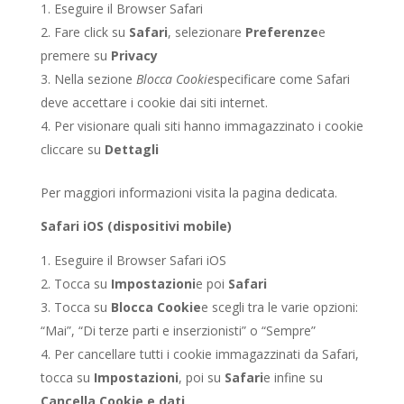
Eseguire il Browser Safari
Fare click su
Safari
, selezionare
Preferenze
e
premere su
Privacy
Nella sezione
Blocca Cookie
specificare come Safari
deve accettare i cookie dai siti internet.
Per visionare quali siti hanno immagazzinato i cookie
cliccare su
Dettagli
Per maggiori informazioni visita la pagina dedicata.
Safari iOS (dispositivi mobile)
Eseguire il Browser Safari iOS
Tocca su
Impostazioni
e poi
Safari
Tocca su
Blocca Cookie
e scegli tra le varie opzioni:
“Mai”, “Di terze parti e inserzionisti” o “Sempre”
Per cancellare tutti i cookie immagazzinati da Safari,
tocca su
Impostazioni
, poi su
Safari
e infine su
Cancella Cookie e dati