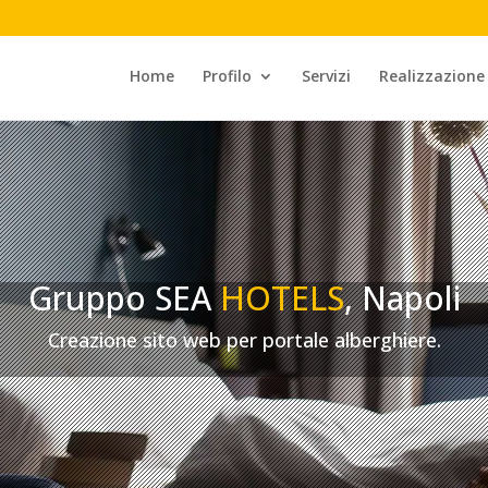
Home
Profilo
Servizi
Realizzazione
Gruppo SEA
HOTELS
, Napoli
Creazione sito web per portale alberghiere.